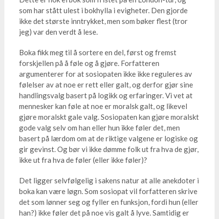
som har stått ulest i bokhylla i evigheter. Den gjorde
ikke det største inntrykket, men som bøker flest (tror
jeg) var den verdt å lese.
Boka fikk meg til å sortere en del, først og fremst
forskjellen på å føle og å gjøre. Forfatteren
argumenterer for at sosiopaten ikke ikke reguleres av
følelser av at noe er rett eller galt, og derfor gjør sine
handlingsvalg basert på logikk og erfaringer. Vi vet at
mennesker kan føle at noe er moralsk galt, og likevel
gjøre moralskt gale valg. Sosiopaten kan gjøre moralskt
gode valg selv om han eller hun ikke føler det, men
basert på lærdom om at de riktige valgene er logiske og
gir gevinst. Og bør vi ikke dømme folk ut fra hva de gjør,
ikke ut fra hva de føler (eller ikke føler)?
Det ligger selvfølgelig i sakens natur at alle anekdoter i
boka kan være løgn. Som sosiopat vil forfatteren skrive
det som lønner seg og fyller en funksjon, fordi hun (eller
han?) ikke føler det på noe vis galt å lyve. Samtidig er